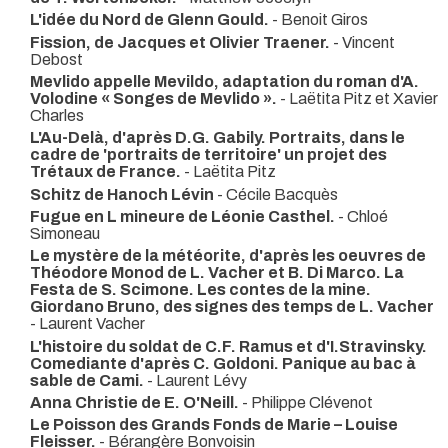
L'idée du Nord de Glenn Gould.
- Benoit Giros
Fission, de Jacques et Olivier Traener.
- Vincent
Debost
Mevlido appelle Mevildo, adaptation du roman d'A.
Volodine « Songes de Mevlido ».
- Laëtita Pitz et Xavier
Charles
L'Au-Delà, d'après D.G. Gabily. Portraits, dans le
cadre de 'portraits de territoire' un projet des
Trétaux de France.
- Laëtita Pitz
Schitz de Hanoch Lévin
- Cécile Bacquès
Fugue en L mineure de Léonie Casthel.
- Chloé
Simoneau
Le mystère de la météorite, d'après les oeuvres de
Théodore Monod de L. Vacher et B. Di Marco. La
Festa de S. Scimone. Les contes de la mine.
Giordano Bruno, des signes des temps de L. Vacher
- Laurent Vacher
L'histoire du soldat de C.F. Ramus et d'I.Stravinsky.
Comediante d'après C. Goldoni. Panique au bac à
sable de Cami.
- Laurent Lévy
Anna Christie de E. O'Neill.
- Philippe Clévenot
Le Poisson des Grands Fonds de Marie – Louise
Fleisser.
- Bérangère Bonvoisin