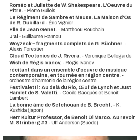
Roméo et Juliette de W. Shakespeare. L'Oeuvre du
Pitre.
- Pierre Guilois
Le Régiment de Sambre et Meuse. La Maison d'Os
de R. Dubillard
- Éric Vignier
Elle de Jean Genet.
- Matthoeu Bouchain
J'ai
- Guillaume Rannou
Woyzeck – fragments complets de G. Büchner.
-
Alexis Forestier
Cloud Tectonics de J. Rivera.
- Véronique Bellegarde
Wish de Régis Ivanov.
- Régis Ivanov
récitant dans un ensemble d'oeuvre de musique
contemporaine, en tournée en région centre.
-
orchestre d'harmonie de la région centre
FestiValetti : Au delà du Rio, Œuf de Lynch et Just
Hamlet de S. Valetti.
- Cécile Bacquès et Benoit
Lambert
La bonne âme de Setchouan de B. Brecht.
- K.
Kushida (japon)
Herr Kultur Professor, de Benoit Di Marco. Au revoir
M. Strinberg #3
- Ulf Anderson (Suède)