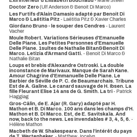
Exil Intérieur d'Elisabeth Bouchaud
- Marie Steen
Doctor Zero
(Ulf Anderson & Benoit Di Marco)
Les Furtifs d'Alain Damasio adapté par Benoit Di
Marco & Laëtitia Pitz
- Laëtitia Pitz & Xavier Charles
Giordano Bruno - le souper des Cendres
- Laurent
Vacher
Moule Robert. Variations Sérieuses d'Emanuelle
Delle Piane. Les Petites Personnes d'Emanuelle
Delle Piane. 1sultes de Nathalie Bitan&Benoit Di
Marco. Letizia d'Armand Gatti.
- Benoit Di Marco &
Nathalie Bitan
Loups et brebis d'Alexandre Ostroski. La double
inconstance de Marivaux. Manque de Sarah Kane.
Amour Chagrine d'Emmanuelle Delle Piane. Le
Barbier de Séville de P. C. de Beaumarchais. Tribune
Est de A. Galine. Le canard sauvage de H. Ibsen. La
fille Fleurant Elise 14 ans de G. Smith. La tri
- Patrick
Haggiag
Gros-Câlin, de E. Ajar (R. Gary) adapté par H.
Mathon et B. Di Marco. 100 ans dans les champs d'H.
Mathon et B. Di Marco. Est, de E. Savitskaïa. And
now, back to the news. Les invendables # 3, 4, 5, 6.
-
Hélène Mathon
Macbeth de W. Shakespeare. Dans l’intérêt du pays
de T. Wertenbeker.
- Matthew Jocelyn